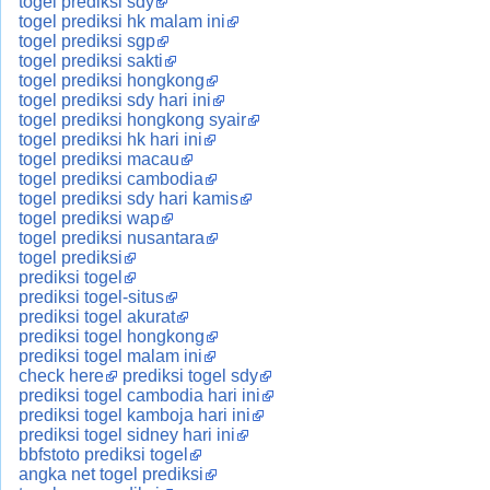
togel prediksi sdy
togel prediksi hk malam ini
togel prediksi sgp
togel prediksi sakti
togel prediksi hongkong
togel prediksi sdy hari ini
togel prediksi hongkong syair
togel prediksi hk hari ini
togel prediksi macau
togel prediksi cambodia
togel prediksi sdy hari kamis
togel prediksi wap
togel prediksi nusantara
togel prediksi
prediksi togel
prediksi togel-situs
prediksi togel akurat
prediksi togel hongkong
prediksi togel malam ini
check here
prediksi togel sdy
prediksi togel cambodia hari ini
prediksi togel kamboja hari ini
prediksi togel sidney hari ini
bbfstoto prediksi togel
angka net togel prediksi