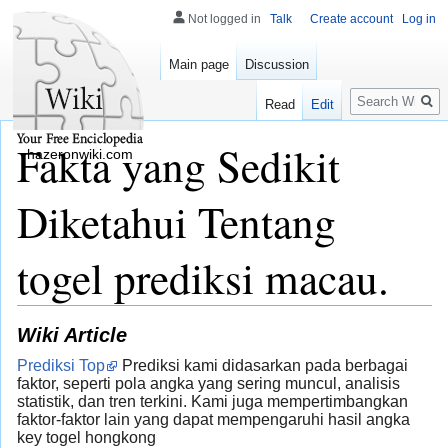
Not logged in
Talk
Create account
Log in
Main page
Discussion
Search
Read
Edit
Fakta yang Sedikit
hazeronwiki.com
Diketahui Tentang
togel prediksi macau.
Wiki Article
Prediksi Top
Prediksi kami didasarkan pada berbagai
faktor, seperti pola angka yang sering muncul, analisis
statistik, dan tren terkini. Kami juga mempertimbangkan
faktor-faktor lain yang dapat mempengaruhi hasil angka
key togel hongkong