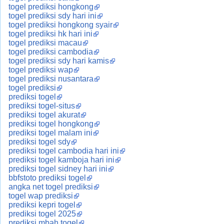
togel prediksi hongkong
togel prediksi sdy hari ini
togel prediksi hongkong syair
togel prediksi hk hari ini
togel prediksi macau
togel prediksi cambodia
togel prediksi sdy hari kamis
togel prediksi wap
togel prediksi nusantara
togel prediksi
prediksi togel
prediksi togel-situs
prediksi togel akurat
prediksi togel hongkong
prediksi togel malam ini
prediksi togel sdy
prediksi togel cambodia hari ini
prediksi togel kamboja hari ini
prediksi togel sidney hari ini
bbfstoto prediksi togel
angka net togel prediksi
togel wap prediksi
prediksi kepri togel
prediksi togel 2025
prediksi mbah togel