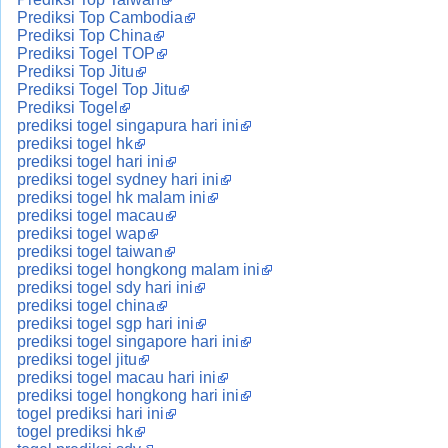
Prediksi Top Cambodia
Prediksi Top China
Prediksi Togel TOP
Prediksi Top Jitu
Prediksi Togel Top Jitu
Prediksi Togel
prediksi togel singapura hari ini
prediksi togel hk
prediksi togel hari ini
prediksi togel sydney hari ini
prediksi togel hk malam ini
prediksi togel macau
prediksi togel wap
prediksi togel taiwan
prediksi togel hongkong malam ini
prediksi togel sdy hari ini
prediksi togel china
prediksi togel sgp hari ini
prediksi togel singapore hari ini
prediksi togel jitu
prediksi togel macau hari ini
prediksi togel hongkong hari ini
togel prediksi hari ini
togel prediksi hk